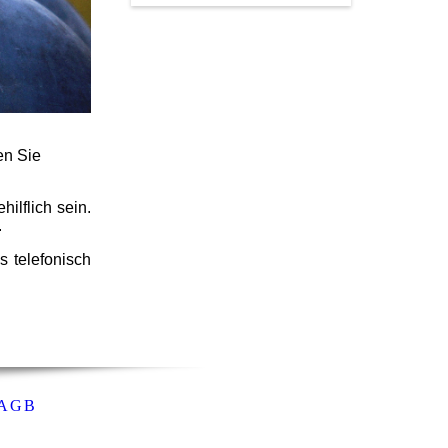
en Sie
ilflich sein.
.
s telefonisch
 AGB